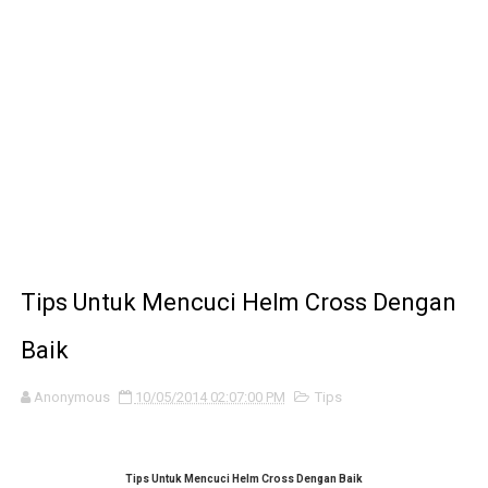
motordekil.com pindah ke motodekil.com
Intip Pembuatan Knalpot FMF
Info : Cek Tenaga setiap Pabrikan di 450F
Cara pasang kuncian sadel Suzuki RC di Honda C70 atau 
Memperbaiki handle radial macet, dan akali ga ada seal 
Tips Untuk Mencuci Helm Cross Dengan
Baik
Anonymous
10/05/2014 02:07:00 PM
Tips
Tips Untuk Mencuci Helm Cross Dengan Baik