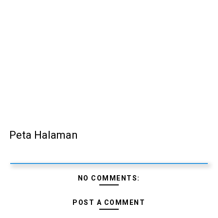
Info : Motor 2 Tak yang Memakai System injection
motordekil.com pindah ke motodekil.com
Intip Pembuatan Knalpot FMF
Info : Cek Tenaga setiap Pabrikan di 450F
Cara pasang kuncian sadel Suzuki RC di Honda C70 atau 
Peta Halaman
NO COMMENTS:
POST A COMMENT