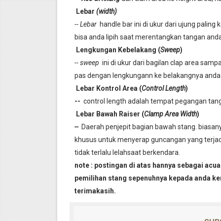
Lebar
(width)
-- Lebar
handle bar ini di ukur dari ujung paling k
bisa anda lipih saat merentangkan tangan an
Lengkungan Kebelakang (
Sweep
)
-- sweep
ini di ukur dari bagilan clap area samp
pas dengan lengkungann ke belakangnya anda
Lebar Kontrol Area (
Control Length
)
--
control length adalah tempat pegangan tan
Lebar Bawah Raiser (
Clamp Area Width
)
--
Daerah penjepit bagian bawah stang. biasanya 
khusus untuk menyerap guncangan yang terjadi 
tidak terlalu lelahsaat berkendara.
note : postingan di atas hannya sebagai ac
pemilihan stang sepenuhnya kepada anda k
terimakasih.