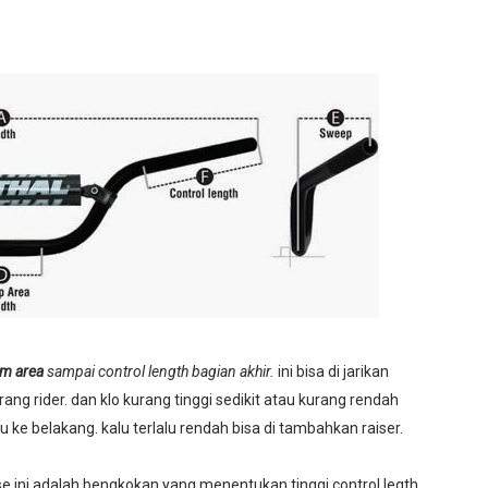
am area
sampai control length bagian akhir.
ini bisa di jarikan
ng rider. dan klo kurang tinggi sedikit atau kurang rendah
 ke belakang. kalu terlalu rendah bisa di tambahkan raiser.
ise ini adalah bengkokan yang menentukan tinggi control legth.