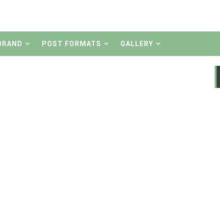
nasaran...? Coba Tebak tanpa baca artikle
dek Klungkung !!
BRAND
POST FORMATS
GALLERY
jadi Satria Hiu Maylay
by Chepenk
Bara
y Bebeck Gianyar
er
r Moto
akai System injection