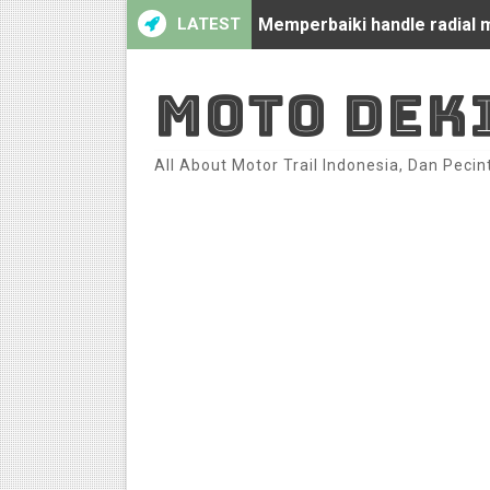
LATEST
C70 Modifikasi racing look 
Honda CS-1 Modifikasi C70 
MOTO DEK
Honda C70 Modifikasi Raci
All About Motor Trail Indonesia, Dan Pecin
Review Oil Cooler universa
Modifikasi Honda C70 Racin
Mio Vespa Sprint by Ajik Kri
C70 Sporty Dark Blue by Yo
Cara pasang Oil Cooler di M
C70 Modifikasi Racing Sport
C70 Sporty By Putu Wiranata 