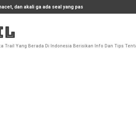
sport Bali Orange by Att Suardana
dengan Racing Look - Sport Look
IL
ng Look By Kadek Rama Payangan _ Ubud
ta Trail Yang Berada Di Indonesia Berisikan Info Dan Tips Tent
l Untuk Motor Honda C70 Racing - eBay
Ads
g Blue Oceana By Agus Eka Jimbaran!!
sna
ga Permana Jember!!
otor C70 / Seri Mesin Gonda Grand
y by Agung Jumbb Bedulu Bali!!
Petang - Bali !!