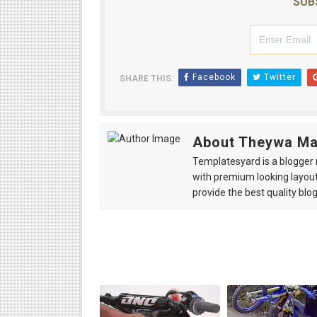
SUB
Facebook
Twitter
SHARE THIS:
About Theywa M
Templatesyard is a blogger r
with premium looking layout
provide the best quality blo