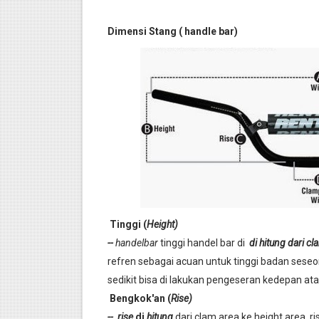
Dimensi Stang ( handle bar)
Tinggi (
Height)
--
handelbar
tinggi handel bar di
di hitung dari cl
refren sebagai acuan untuk tinggi badan seseora
sedikit bisa di lakukan pengeseran kedepan atau
Bengkok'an (
Rise)
-- rise
di
hitung
dari clam area ke height area, r