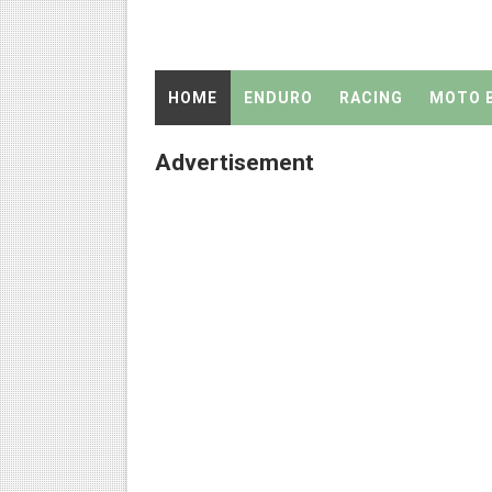
Ini Bukan Vespa Sprint... Pe
C70 Super 190CC by Jhon Ka
HOME
ENDURO
RACING
MOTO 
Cara Rubah Satria 120RU Men
Advertisement
C70 Mesin Oplosan 147CC 
C70 Helikopter Darat By Tu 
Review Honda C70 Racing B
C70 Racing Look by ME writ
Honda CRF 150L
Info : Jenis Ban Balap Supe
Info : Motor 2 Tak yang Mem