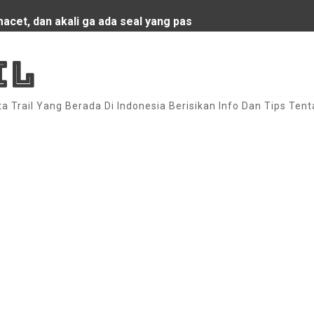
acet, dan akali ga ada seal yang pas
sport Bali Orange by Att Suardana
IL
dengan Racing Look - Sport Look
ta Trail Yang Berada Di Indonesia Berisikan Info Dan Tips Tent
ng Look By Kadek Rama Payangan _ Ubud
Ads
l Untuk Motor Honda C70 Racing - eBay
g Blue Oceana By Agus Eka Jimbaran!!
sna
ga Permana Jember!!
otor C70 / Seri Mesin Gonda Grand
y by Agung Jumbb Bedulu Bali!!