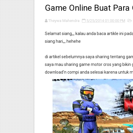
Game Online Buat Para 
Info : Motor 2 Tak yang Mem
Theywa Mahendra
motordekil.com pindah ke 
5/25/2014 01:00:00 PM
Selamat siang,,, kalau anda baca artikle ini pada
Intip Pembuatan Knalpot FM
siang hari,,, hehehe
Info : Cek Tenaga setiap Pa
di artikel sebelumnya saya sharing tentang game
Cara pasang kuncian sadel S
saya mau sharing game motor cros yang bikin 
download'n compi anda selesai karena untuk m