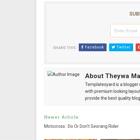
SUB
Facebook
Twitter
SHARE THIS:
About Theywa M
Templatesyard is a blogger r
with premium looking layout
provide the best quality blo
Newer Article
Motocross : Do Or Don't Seorang Rider