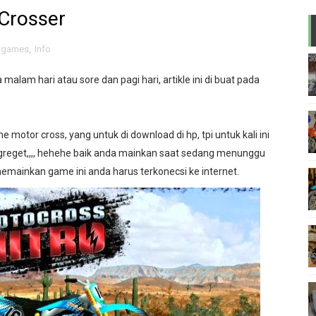
Crosser
akai System injection
motodekil.com
games
,
Info
 malam hari atau sore dan pagi hari, artikle ini di buat pada
F
brikan di 450F
 motor cross, yang untuk di download di hp, tpi untuk kali ini
uzuki RC di Honda C70 atau C50 modifikasi
greget,,,, hehehe baik anda mainkan saat sedang menunggu
emainkan game ini anda harus terkonecsi ke internet.