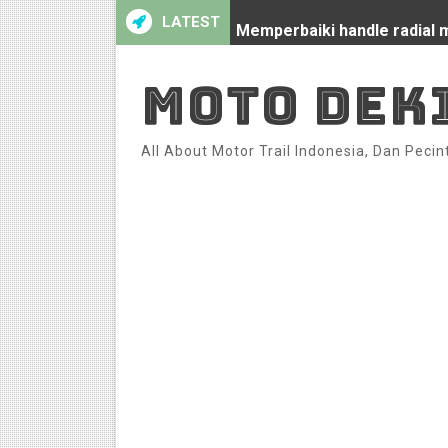
LATEST
Memperbaiki handle radial m
C70 Modifikasi racing look 
MOTO DEK
Honda CS-1 Modifikasi C70 
All About Motor Trail Indonesia, Dan Pecin
Honda C70 Modifikasi Raci
Review Oil Cooler universa
Modifikasi Honda C70 Racin
Mio Vespa Sprint by Ajik Kri
C70 Sporty Dark Blue by Yo
Cara pasang Oil Cooler di M
C70 Modifikasi Racing Sport