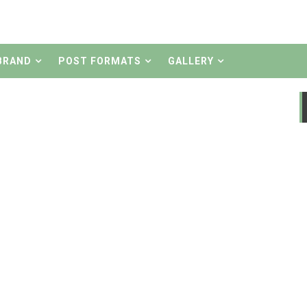
Petang - Bali !!
nasaran...? Coba Tebak tanpa baca artikle
BRAND
POST FORMATS
GALLERY
dek Klungkung !!
jadi Satria Hiu Maylay
by Chepenk
Bara
y Bebeck Gianyar
er
r Moto