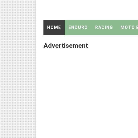
C70 Sporty By Putu Wiranata 
Ini Bukan Vespa Sprint... Pe
HOME
ENDURO
RACING
MOTO 
C70 Super 190CC by Jhon Ka
Advertisement
Cara Rubah Satria 120RU Men
C70 Mesin Oplosan 147CC 
C70 Helikopter Darat By Tu 
Review Honda C70 Racing B
C70 Racing Look by ME writ
Honda CRF 150L
Info : Jenis Ban Balap Supe