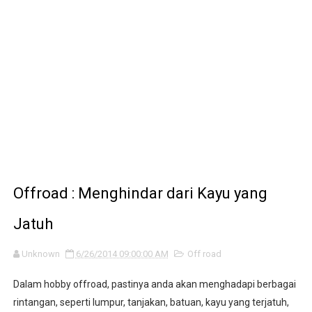
Info : Motor 2 Tak yang Memakai System injection
motordekil.com pindah ke motodekil.com
Intip Pembuatan Knalpot FMF
Info : Cek Tenaga setiap Pabrikan di 450F
Cara pasang kuncian sadel Suzuki RC di Honda C70 atau 
Offroad : Menghindar dari Kayu yang
Jatuh
Unknown
6/26/2014 09:00:00 AM
Off road
Dalam hobby offroad, pastinya anda akan menghadapi berbagai
rintangan, seperti lumpur, tanjakan, batuan, kayu yang terjatuh,