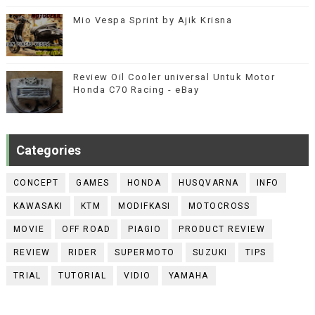
Mio Vespa Sprint by Ajik Krisna
Review Oil Cooler universal Untuk Motor
Honda C70 Racing - eBay
Categories
CONCEPT
GAMES
HONDA
HUSQVARNA
INFO
KAWASAKI
KTM
MODIFKASI
MOTOCROSS
MOVIE
OFF ROAD
PIAGIO
PRODUCT REVIEW
REVIEW
RIDER
SUPERMOTO
SUZUKI
TIPS
TRIAL
TUTORIAL
VIDIO
YAMAHA