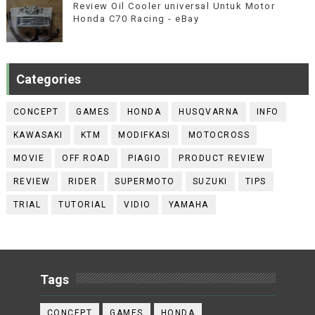
Review Oil Cooler universal Untuk Motor
Honda C70 Racing - eBay
Categories
CONCEPT
GAMES
HONDA
HUSQVARNA
INFO
KAWASAKI
KTM
MODIFKASI
MOTOCROSS
MOVIE
OFF ROAD
PIAGIO
PRODUCT REVIEW
REVIEW
RIDER
SUPERMOTO
SUZUKI
TIPS
TRIAL
TUTORIAL
VIDIO
YAMAHA
Tags
CONCEPT
GAMES
HONDA