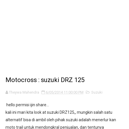
Info : Motor 2 Tak yang Memakai System injection
motordekil.com pindah ke motodekil.com
Intip Pembuatan Knalpot FMF
Info : Cek Tenaga setiap Pabrikan di 450F
Cara pasang kuncian sadel Suzuki RC di Honda C70 atau 
Motocross : suzuki DRZ 125
Theywa Mahendra
6/05/2014 11:00:00 PM
Suzuki
hello permisi ijin share...
kali ini mari kita look at suzuki DRZ125,, mungkin salah satu
alternatif bisa di ambil oleh pihak suzuki adalah menerlur kan
moto trail untuk mendongkral penjualan, dan tentunya