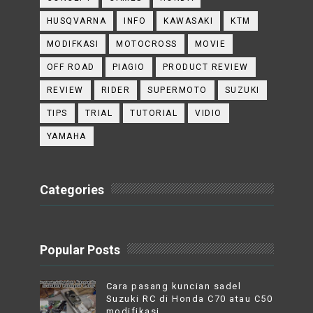
HUSQVARNA
INFO
KAWASAKI
KTM
MODIFKASI
MOTOCROSS
MOVIE
OFF ROAD
PIAGIO
PRODUCT REVIEW
REVIEW
RIDER
SUPERMOTO
SUZUKI
TIPS
TRIAL
TUTORIAL
VIDIO
YAMAHA
Categories
Popular Posts
Cara pasang kuncian sadel
Suzuki RC di Honda C70 atau C50
modifikasi