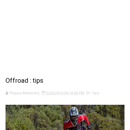
Info : Motor 2 Tak yang Memakai System injection
motordekil.com pindah ke motodekil.com
Intip Pembuatan Knalpot FMF
Info : Cek Tenaga setiap Pabrikan di 450F
Cara pasang kuncian sadel Suzuki RC di Honda C70 atau 
Offroad : tips
Theywa Mahendra
5/20/2014 04:16:00 PM
Tips