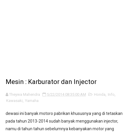
Info : Motor 2 Tak yang Memakai System injection
motordekil.com pindah ke motodekil.com
Intip Pembuatan Knalpot FMF
Info : Cek Tenaga setiap Pabrikan di 450F
Cara pasang kuncian sadel Suzuki RC di Honda C70 atau 
Mesin : Karburator dan Injector
Theywa Mahendra
5/22/2014 08:35:00 AM
Honda
,
Info
,
Kawasaki
,
Yamaha
dewasi ini banyak motoro pabrikan khususnya yang di tetaskan
pada tahun 2013-2014 sudah banyak menggunakan injector,
namu di tahun tahun sebelumnya kebanyakan motor yang