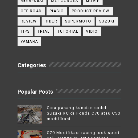
MODIFKASI
MOTOCROSS
MOVIE
OFF ROAD
PIAGIO
PRODUCT REVIEW
REVIEW
RIDER
SUPERMOTO
SUZUKI
TIPS
TRIAL
TUTORIAL
VIDIO
YAMAHA
Categories
Popular Posts
Cara pasang kuncian sadel
Suzuki RC di Honda C70 atau C50
modifikasi
C70 Modifikasi racing look sport