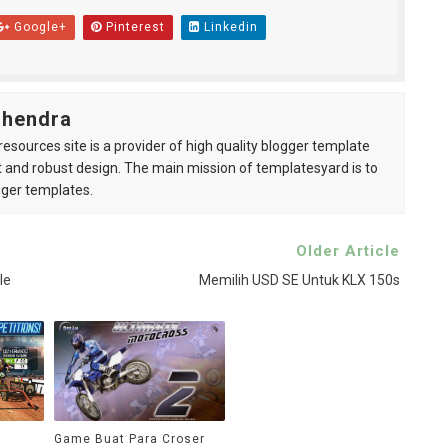
Google+
Pinterest
Linkedin
ahendra
esources site is a provider of high quality blogger template
 and robust design. The main mission of templatesyard is to
gger templates.
Older Article
le
Memilih USD SE Untuk KLX 150s
Game Buat Para Croser