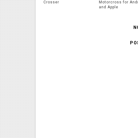
Crosser
Motorcross for And
and Apple
N
PO