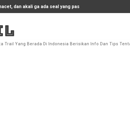
acet, dan akali ga ada seal yang pas
sport Bali Orange by Att Suardana
IL
dengan Racing Look - Sport Look
ta Trail Yang Berada Di Indonesia Berisikan Info Dan Tips Tent
ng Look By Kadek Rama Payangan _ Ubud
Ads
l Untuk Motor Honda C70 Racing - eBay
g Blue Oceana By Agus Eka Jimbaran!!
sna
ga Permana Jember!!
otor C70 / Seri Mesin Gonda Grand
y by Agung Jumbb Bedulu Bali!!