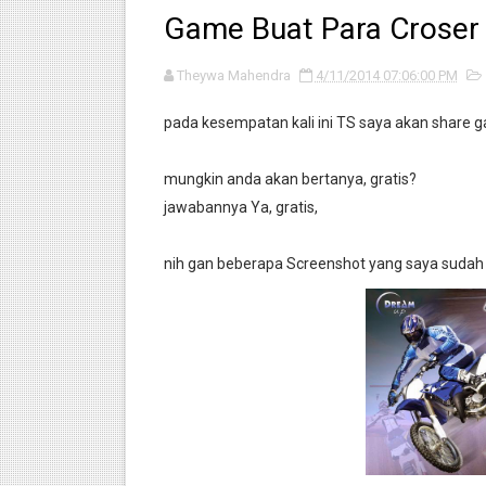
Game Buat Para Crose
Info : Motor 2 Tak yang Mem
Theywa Mahendra
motordekil.com pindah ke 
4/11/2014 07:06:00 PM
pada kesempatan kali ini TS saya akan share 
Intip Pembuatan Knalpot FM
Info : Cek Tenaga setiap Pa
mungkin anda akan bertanya, gratis?
jawabannya Ya, gratis,
Cara pasang kuncian sadel S
nih gan beberapa Screenshot yang saya sudah s