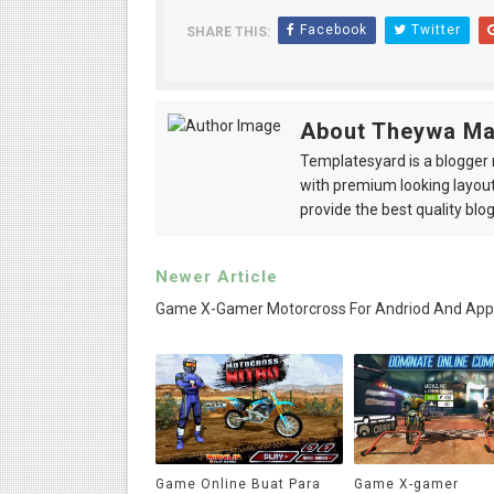
Facebook
Twitter
SHARE THIS:
About Theywa M
Templatesyard is a blogger r
with premium looking layout
provide the best quality blo
Newer Article
Game X-Gamer Motorcross For Andriod And App
Game Online Buat Para
Game X-gamer