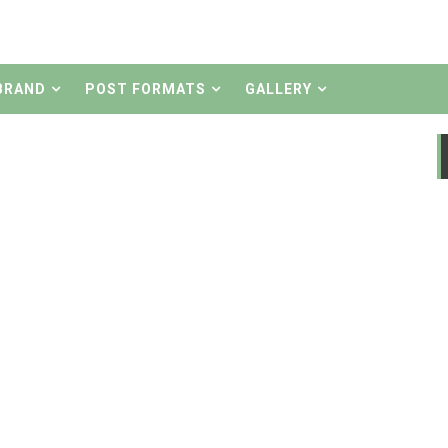
Petang - Bali !!
nasaran...? Coba Tebak tanpa baca artikle
BRAND
POST FORMATS
GALLERY
dek Klungkung !!
jadi Satria Hiu Maylay
by Chepenk
Bara
y Bebeck Gianyar
er
r Moto