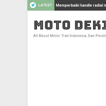
LATEST
Memperbaiki handle radial m
C70 Modifikasi racing look 
MOTO DEK
Honda CS-1 Modifikasi C70 
All About Motor Trail Indonesia, Dan Pecin
Honda C70 Modifikasi Raci
Review Oil Cooler universa
Modifikasi Honda C70 Racin
Mio Vespa Sprint by Ajik Kri
C70 Sporty Dark Blue by Yo
Cara pasang Oil Cooler di M
C70 Modifikasi Racing Sport