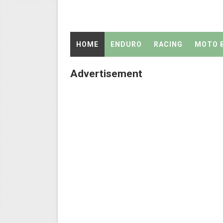
C70 Sporty By Putu Wiranata 
Ini Bukan Vespa Sprint... Pe
HOME
ENDURO
RACING
MOTO 
C70 Super 190CC by Jhon Ka
Advertisement
Cara Rubah Satria 120RU Men
C70 Mesin Oplosan 147CC 
C70 Helikopter Darat By Tu 
Review Honda C70 Racing B
C70 Racing Look by ME writ
Honda CRF 150L
Info : Jenis Ban Balap Supe